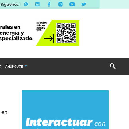
Síguenos:
R
ANUNCIATE
Publicidad Display
Email Marketing
Branded Content
Publicidad Revista
a en