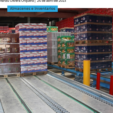
Marizú Olivera Orquera
|
24 de abril del 2023
Almacenes e inventarios
INGRESAR
SUSCRÍBASE