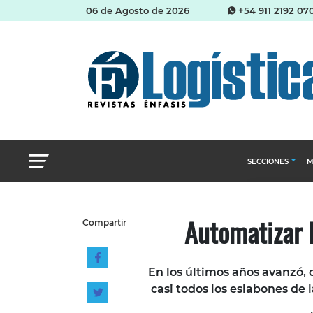
06 de Agosto de 2026
+54 911 2192 07
SECCIONES
M
Abastecimien
Automatizar 
Compartir
Almacenes e i
Cadena de Sum
En los últimos años avanzó, 
Logística y di
casi todos los eslabones de l
Management