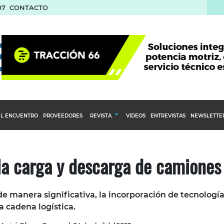
07
CONTACTO
L ENCUENTRO
PROVEEDORES
REVISTA
VIDEOS
ENTREVISTAS
NEWSLETTE
Calendario Editorial
to y compras
Ediciones Anteriores
la carga y descarga de camiones
nventarios
inistro del Agro
de manera significativa, la incorporación de tecnologí
stribución
a cadena logística.