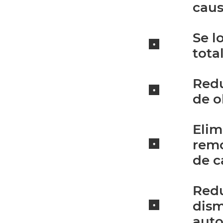
caus
Se l
tota
Redu
de o
Elim
remo
de c
Redu
dism
auto