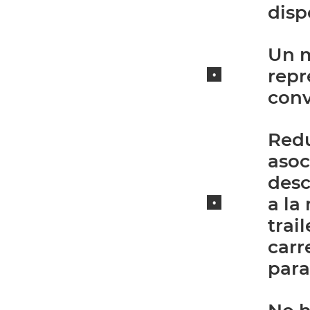
disp
Un m
repr
conv
Redu
asoc
desc
a la
trai
carr
para