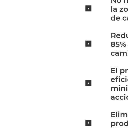
No h
la z
de c
Red
85% 
cam
El p
efic
mini
acci
Elim
prod