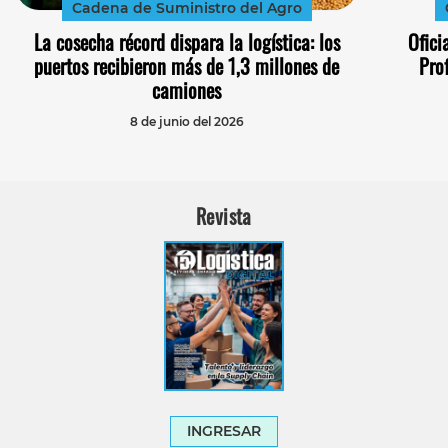
Cadena de Suministro del Agro
La cosecha récord dispara la logística: los
Ofici
puertos recibieron más de 1,3 millones de
Prof
camiones
8 de junio del 2026
Revista
INGRESAR