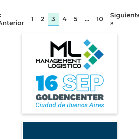
«
Siguient
1
2
3
4
5
…
10
Anterior
»