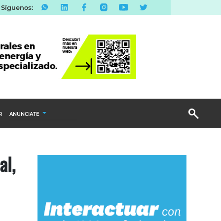
Síguenos:
R
ANUNCIATE
Publicidad Display
al,
Email Marketing
Branded Content
Publicidad Revista