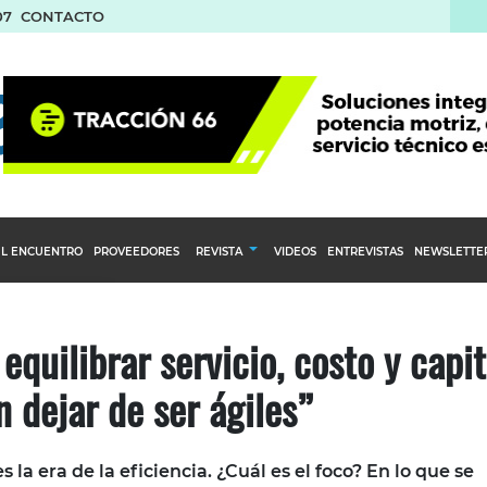
07
CONTACTO
L ENCUENTRO
PROVEEDORES
REVISTA
VIDEOS
ENTREVISTAS
NEWSLETTE
Calendario Editorial
to y compras
Ediciones Anteriores
equilibrar servicio, costo y capit
nventarios
n dejar de ser ágiles”
inistro del Agro
stribución
 la era de la eficiencia. ¿Cuál es el foco? En lo que se