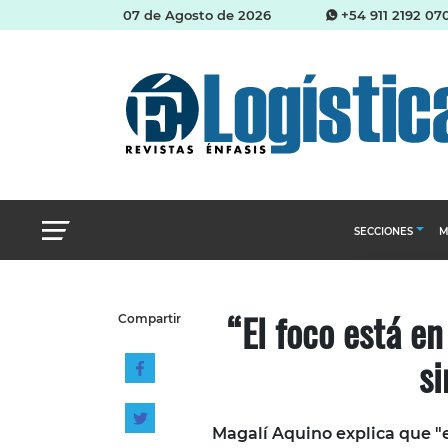
07 de Agosto de 2026
+54 911 2192 07
SECCIONES
M
Abastecimien
“El foco está en 
Compartir
Almacenes e i
si
Cadena de Sum
Logística y di
Management
Magalí Aquino explica que "es