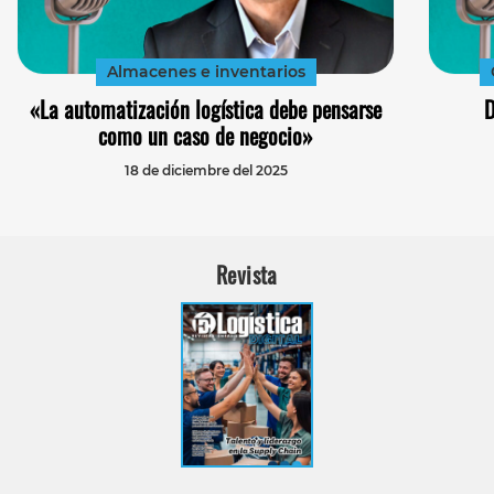
Almacenes e inventarios
«La automatización logística debe pensarse
D
como un caso de negocio»
18 de diciembre del 2025
Revista