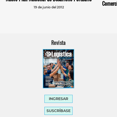
Comerci
19 de junio del 2012
Revista
INGRESAR
SUSCRÍBASE