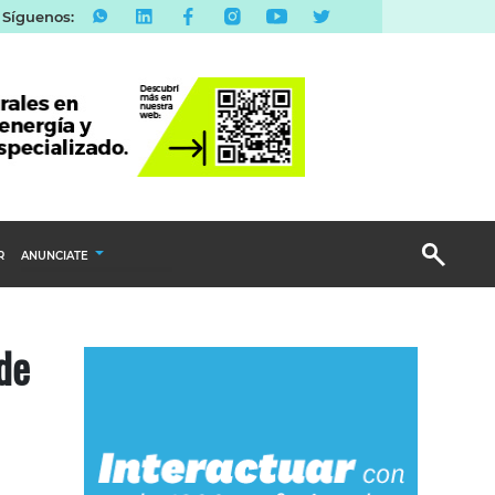
Síguenos:
R
ANUNCIATE
Publicidad Display
de
Email Marketing
Branded Content
Publicidad Revista