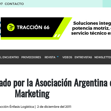
07
CONTACTO
L ENCUENTRO
PROVEEDORES
REVISTA
VIDEOS
ENTREVISTAS
NEWSLETTE
Calendario Editorial
to y compras
Ediciones Anteriores
do por la Asociación Argentina 
nventarios
Marketing
inistro del Agro
stribución
cción Énfasis Logística
|
2 de diciembre del 2011