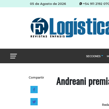
05 de Agosto de 2026
+54 911 2192 07
SECCIONES
M
Abastecimien
Andreani premia
Compartir
Almacenes e i
Cadena de Sum
Logística y di
Management
Reda