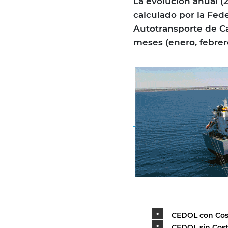
La evolución anual (
calculado por la Fed
Autotransporte de Ca
meses (enero, febrer
CEDOL con Cost
CEDOL sin Cost