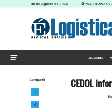
08 de Agosto de 2026
+54 911 2192 07
SECCIONES
M
Abastecimien
CEDOL infor
Compartir
Almacenes e i
Cadena de Sum
Re
Logística y di
Management