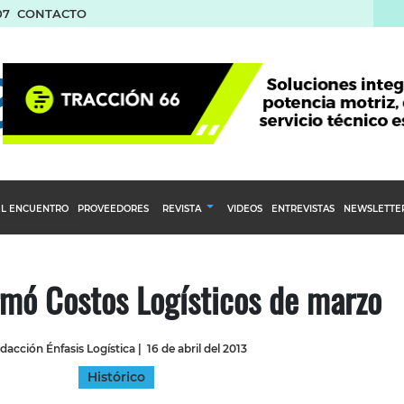
07
CONTACTO
L ENCUENTRO
PROVEEDORES
REVISTA
VIDEOS
ENTREVISTAS
NEWSLETTE
Calendario Editorial
to y compras
Ediciones Anteriores
mó Costos Logísticos de marzo
nventarios
inistro del Agro
dacción Énfasis Logística
|
16 de abril del 2013
stribución
Histórico