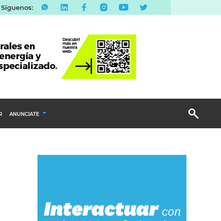
Síguenos:
R
ANUNCIATE
Publicidad Display
Email Marketing
Branded Content
Publicidad Revista