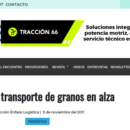
07
CONTACTO
L ENCUENTRO
PROVEEDORES
REVISTA
VIDEOS
ENTREVISTAS
NEWSLETTE
Calendario Editorial
to y compras
Ediciones Anteriores
 transporte de granos en alza
nventarios
inistro del Agro
ción Énfasis Logística
|
9 de noviembre del 2011
stribución
Histórico