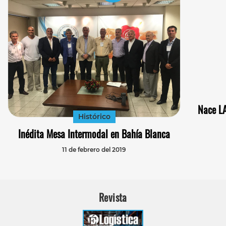
Nace LA
Histórico
Inédita Mesa Intermodal en Bahía Blanca
11 de febrero del 2019
Revista