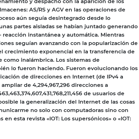
enamiento y despacho con la aparición de los
almacenes: AS/RS y AGV en las operaciones de
roceso aún seguía desintegrado desde lo
gunas partes aisladas se habían juntado generando
– reacción instantánea y automática. Mientras
iones seguían avanzando con la popularización de
el crecimiento exponencial en la transferencia de
le como inalámbrica. Los sistemas de
ién lo fueron haciendo. Fueron evolucionando los
icación de direcciones en Internet (de IPv4 a
ó ampliar de 4,294,967,296 direcciones a
463,463,374,607,431,768,211,456 de usuarios de
 posible la generalización del Internet de las cosas
omunicarme no solo con computadoras sino con
s en esta revista «IOT: Los supersónicos» o «IOT: