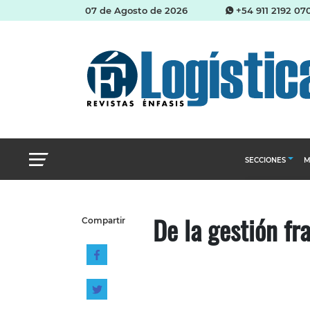
07 de Agosto de 2026
+54 911 2192 07
SECCIONES
M
Abastecimien
De la gestión fr
Compartir
Almacenes e i
Cadena de Sum
Logística y di
Management