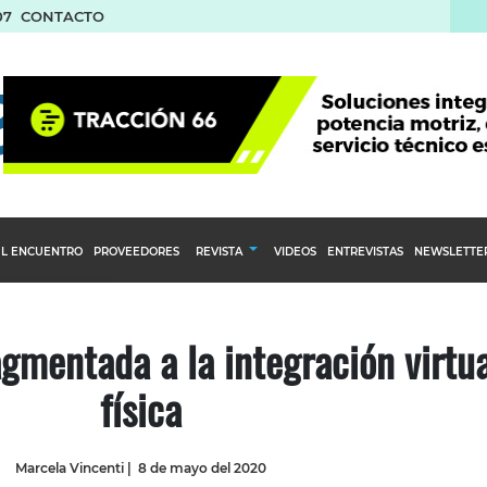
07
CONTACTO
L ENCUENTRO
PROVEEDORES
REVISTA
VIDEOS
ENTREVISTAS
NEWSLETTE
Calendario Editorial
to y compras
Ediciones Anteriores
agmentada a la integración virtua
nventarios
física
inistro del Agro
stribución
Marcela Vincenti
|
8 de mayo del 2020