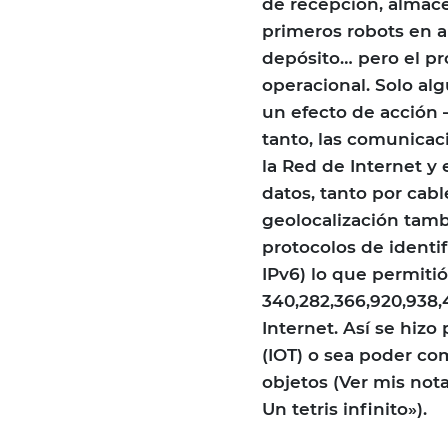
de recepción, almac
primeros robots en 
depósito… pero el p
operacional. Solo al
un efecto de acción 
tanto, las comunicac
la Red de Internet y 
datos, tanto por cab
geolocalización tamb
protocolos de identif
IPv6) lo que permiti
340,282,366,920,938,
Internet. Así se hizo
(IOT) o sea poder c
objetos (Ver mis nota
Un tetris infinito»).