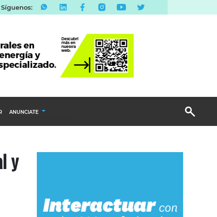
Síguenos:
R
ANUNCIATE
Publicidad Display
l y
Email Marketing
Branded Content
Publicidad Revista