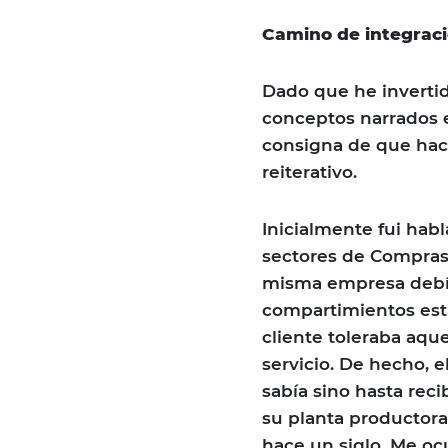
Camino de integrac
Dado que he invertid
conceptos narrados en
consigna de que hac
reiterativo.
Inicialmente fui hab
sectores de Compras
misma empresa debía
compartimientos esta
cliente toleraba aqu
servicio. De hecho, 
sabía sino hasta rec
su planta productora
hace un siglo. Me oc