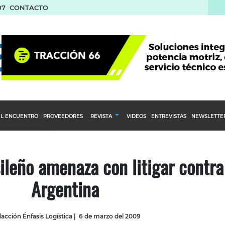
07
CONTACTO
L ENCUENTRO
PROVEEDORES
REVISTA
VIDEOS
ENTREVISTAS
NEWSLETTE
Calendario Editorial
to y compras
Ediciones Anteriores
ileño amenaza con litigar contra
nventarios
Argentina
inistro del Agro
stribución
acción Énfasis Logística
|
6 de marzo del 2009