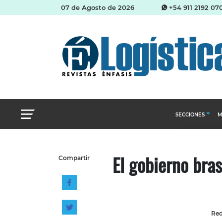
07 de Agosto de 2026
+54 911 2192 07
SECCIONES
M
Abastecimien
El gobierno bras
Compartir
Almacenes e i
Cadena de Sum
Logística y di
Management
Red