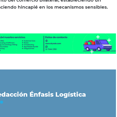
nto del comercio bilateral, estableciendo un
haciendo hincapié en los mecanismos sensibles.
dacción Énfasis Logística