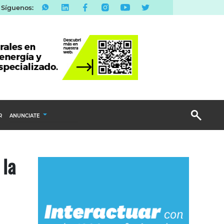
Síguenos:
R
ANUNCIATE
Publicidad Display
 la
Email Marketing
Branded Content
Publicidad Revista