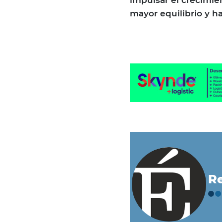
impulsar el crecimie
mayor equilibrio y 
Re