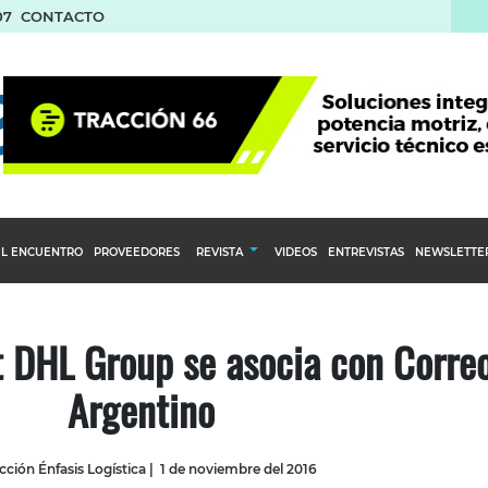
07
CONTACTO
L ENCUENTRO
PROVEEDORES
REVISTA
VIDEOS
ENTREVISTAS
NEWSLETTE
Calendario Editorial
to y compras
Ediciones Anteriores
 DHL Group se asocia con Corre
nventarios
Argentino
inistro del Agro
stribución
ción Énfasis Logística
|
1 de noviembre del 2016