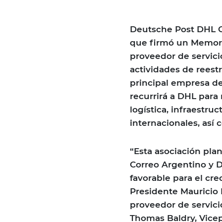
Deutsche Post DHL Gr
que firmó un Memora
proveedor de servici
actividades de reest
principal empresa de
recurrirá a DHL para 
logística, infraestru
internacionales, así 
“Esta asociación pl
Correo Argentino y 
favorable para el cre
Presidente Mauricio M
proveedor de servicio
Thomas Baldry, Vicep