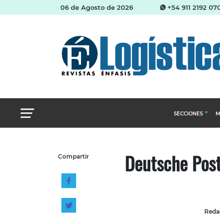
06 de Agosto de 2026
+54 911 2192 07
SECCIONES
M
Abastecimien
Deutsche Post
Compartir
Almacenes e i
Cadena de Sum
Logística y di
Management
Redac