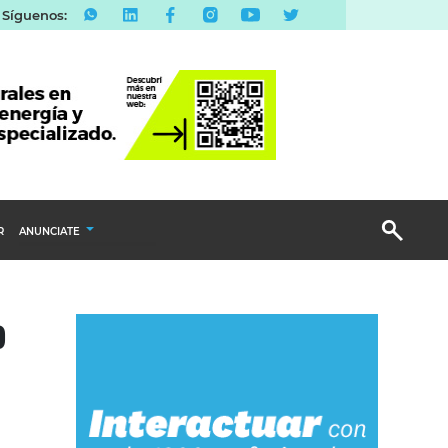
Síguenos:
R
ANUNCIATE
Publicidad Display
o
Email Marketing
Branded Content
Publicidad Revista