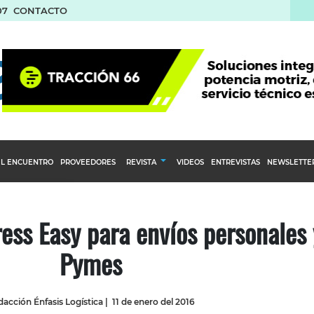
07
CONTACTO
L ENCUENTRO
PROVEEDORES
REVISTA
VIDEOS
ENTREVISTAS
NEWSLETTE
Calendario Editorial
to y compras
Ediciones Anteriores
ess Easy para envíos personales 
nventarios
Pymes
inistro del Agro
stribución
acción Énfasis Logística
|
11 de enero del 2016