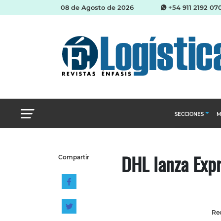
08 de Agosto de 2026
+54 911 2192 07
SECCIONES
M
Abastecimien
DHL lanza Expr
Compartir
Almacenes e i
Cadena de Sum
Logística y di
Management
Red