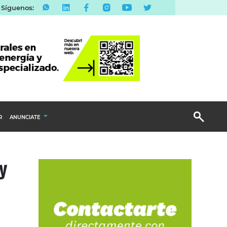
Síguenos:
R
ANUNCIATE
Publicidad Display
y
Email Marketing
Branded Content
Publicidad Revista