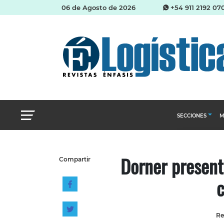
06 de Agosto de 2026
+54 911 2192 07
SECCIONES
M
Abastecimien
Dorner present
Compartir
Almacenes e i
c
Cadena de Sum
Logística y di
Management
Re