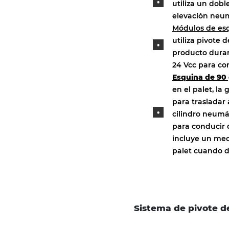
utiliza un dob
elevación neum
Módulos de esq
utiliza pivote 
producto duran
24 Vcc para co
Esquina de 90
en el palet, la
para trasladar 
cilindro neumá
para conducir 
incluye un mec
palet cuando d
Sistema de pivote d