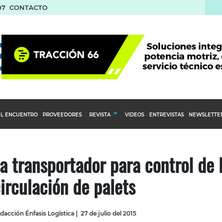
07
CONTACTO
L ENCUENTRO
PROVEEDORES
REVISTA
VIDEOS
ENTREVISTAS
NEWSLETTE
Calendario Editorial
to y compras
Ediciones Anteriores
a transportador para control de 
nventarios
irculación de palets
inistro del Agro
stribución
dacción Énfasis Logística
|
27 de julio del 2015