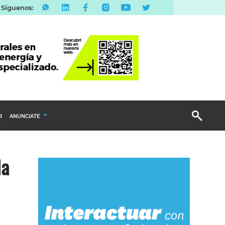
Síguenos:
R
ANUNCIATE
Publicidad Display
la
Email Marketing
Branded Content
Publicidad Revista