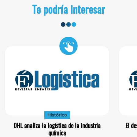
Te podría interesar
Histórico
DHL analiza la logística de la industria
El de
química