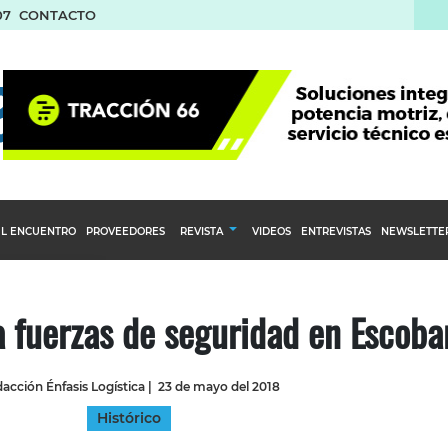
07
CONTACTO
L ENCUENTRO
PROVEEDORES
REVISTA
VIDEOS
ENTREVISTAS
NEWSLETTE
Calendario Editorial
to y compras
Ediciones Anteriores
a fuerzas de seguridad en Escoba
nventarios
inistro del Agro
acción Énfasis Logística
|
23 de mayo del 2018
stribución
Histórico