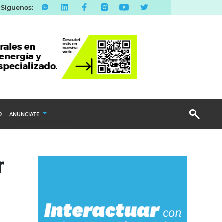
Síguenos:
R
ANUNCIATE
Publicidad Display
r
Email Marketing
Branded Content
Publicidad Revista