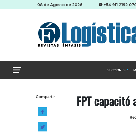
08 de Agosto de 2026
+54 911 2192 07
SECCIONES
M
Abastecimien
FPT capacitó 
Compartir
Almacenes e i
Cadena de Sum
Red
Logística y di
Management