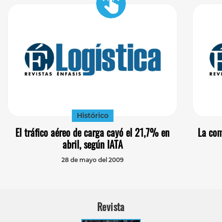
Histórico
El tráfico aéreo de carga cayó el 21,7% en
La com
abril, según IATA
28 de mayo del 2009
Revista