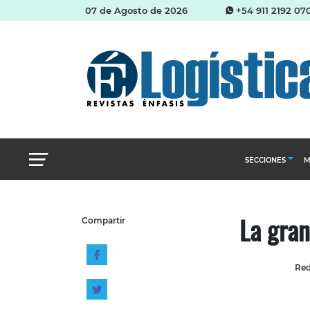
07 de Agosto de 2026
+54 911 2192 07
SECCIONES
M
Abastecimien
La gran
Compartir
Almacenes e i
Cadena de Sum
Red
Logística y di
Management