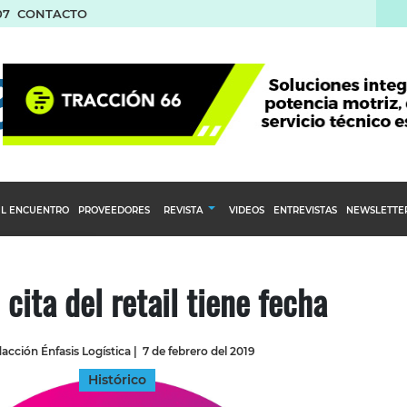
07
CONTACTO
L ENCUENTRO
PROVEEDORES
REVISTA
VIDEOS
ENTREVISTAS
NEWSLETTE
Calendario Editorial
to y compras
Ediciones Anteriores
 cita del retail tiene fecha
nventarios
inistro del Agro
acción Énfasis Logística
|
7 de febrero del 2019
stribución
Histórico