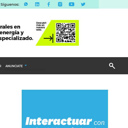
Síguenos:
R
ANUNCIATE
Publicidad Display
Email Marketing
Branded Content
Publicidad Revista