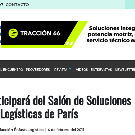
07
CONTACTO
L ENCUENTRO
PROVEEDORES
REVISTA
VIDEOS
ENTREVISTAS
NEWSLETTE
Calendario Editorial
to y compras
Ediciones Anteriores
icipará del Salón de Soluciones
nventarios
Logísticas de París
inistro del Agro
stribución
acción Énfasis Logística
|
4 de febrero del 2011