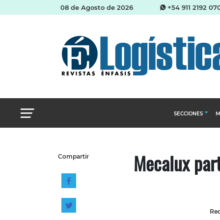
08 de Agosto de 2026
+54 911 2192 07
SECCIONES
M
Abastecimien
Mecalux part
Compartir
Almacenes e i
Cadena de Sum
Logística y di
Management
Red