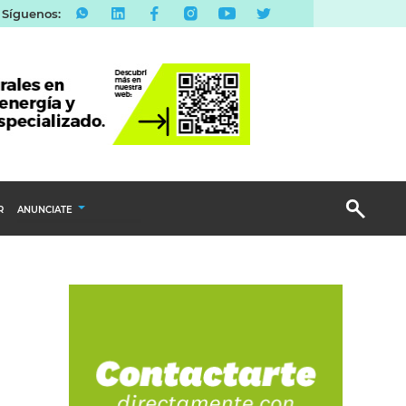
Síguenos:
R
ANUNCIATE
Publicidad Display
Email Marketing
Branded Content
Publicidad Revista