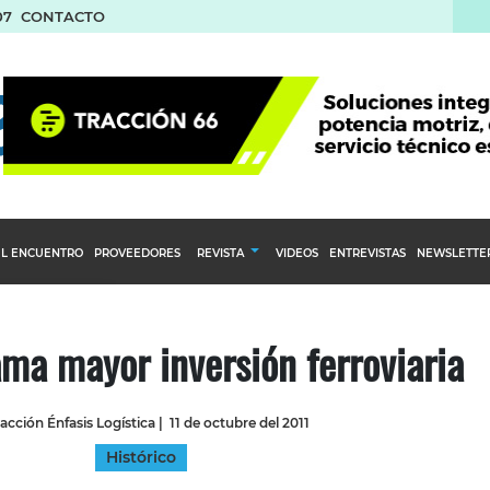
07
CONTACTO
L ENCUENTRO
PROVEEDORES
REVISTA
VIDEOS
ENTREVISTAS
NEWSLETTE
Calendario Editorial
to y compras
Ediciones Anteriores
ama mayor inversión ferroviaria
nventarios
inistro del Agro
acción Énfasis Logística
|
11 de octubre del 2011
stribución
Histórico