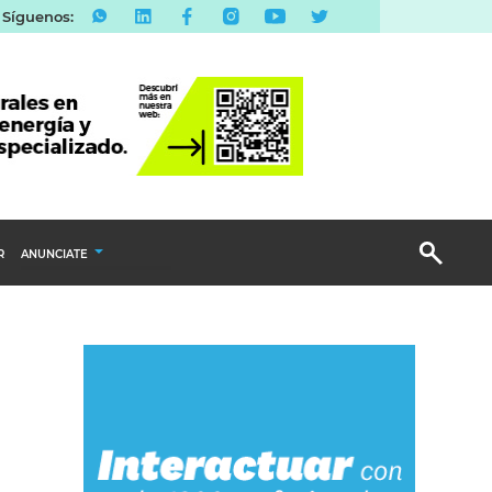
Síguenos:
R
ANUNCIATE
Publicidad Display
Email Marketing
Branded Content
Publicidad Revista