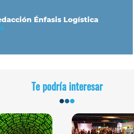
dacción Énfasis Logística
Te podría interesar