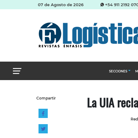
07 de Agosto de 2026
+54 911 2192 07
SECCIONES
M
Abastecimien
La UIA recl
Compartir
Almacenes e i
Cadena de Sum
Red
Logística y di
Management