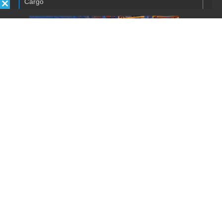
Autorizo la inclusión/uso de mis
datos por Énfasis Logística.
Enviar
REVISTA ÉNFASIS
© 2020 · TODOS LOS DERECHOS RESERVADOS