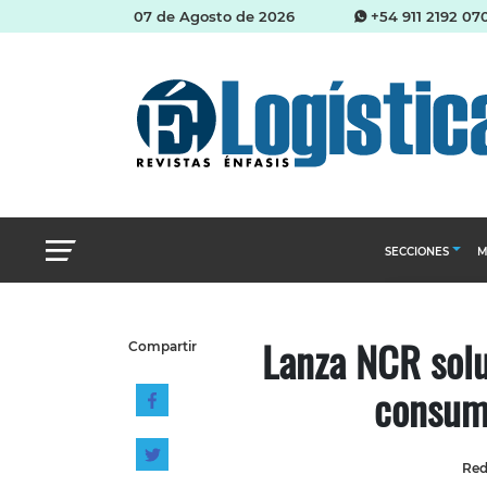
07 de Agosto de 2026
+54 911 2192 07
SECCIONES
M
Abastecimien
Lanza NCR solu
Compartir
Almacenes e i
consumo
Cadena de Sum
Logística y di
Management
Red