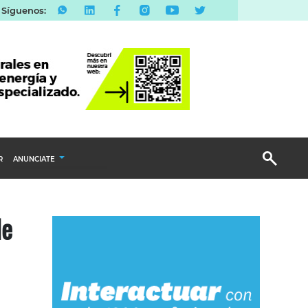
Síguenos:
R
ANUNCIATE
Publicidad Display
de
Email Marketing
Branded Content
Publicidad Revista