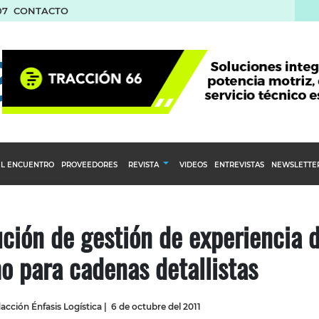
07
CONTACTO
L ENCUENTRO
PROVEEDORES
REVISTA
VIDEOS
ENTREVISTAS
NEWSLETTE
Calendario Editorial
to y compras
Ediciones Anteriores
ción de gestión de experiencia 
nventarios
 para cadenas detallistas
inistro del Agro
stribución
acción Énfasis Logística
|
6 de octubre del 2011