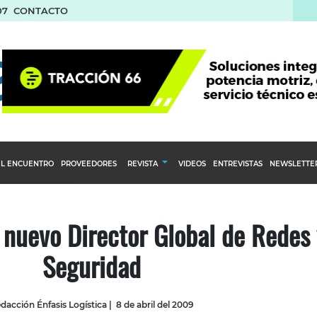
07
CONTACTO
L ENCUENTRO
PROVEEDORES
REVISTA
VIDEOS
ENTREVISTAS
NEWSLETTE
Calendario Editorial
to y compras
Ediciones Anteriores
nuevo Director Global de Redes 
nventarios
Seguridad
inistro del Agro
stribución
dacción Énfasis Logística
|
8 de abril del 2009