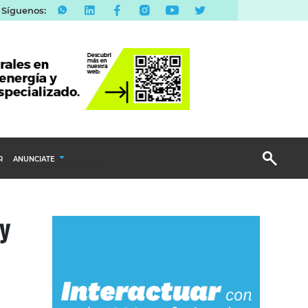
Síguenos:
R
ANUNCIATE
Publicidad Display
y
Email Marketing
Branded Content
Publicidad Revista