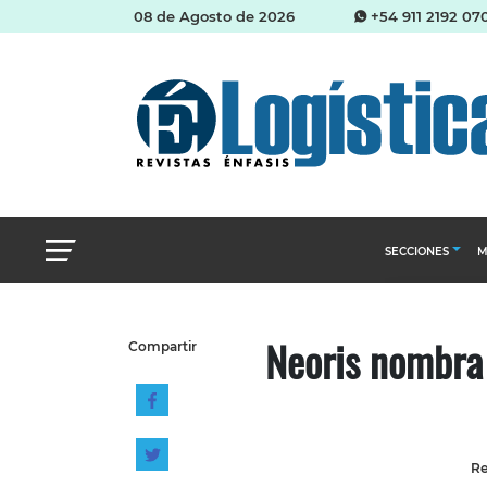
08 de Agosto de 2026
+54 911 2192 07
SECCIONES
M
Abastecimien
Neoris nombra 
Compartir
Almacenes e i
Cadena de Sum
Logística y di
Management
Re