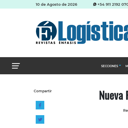
10 de Agosto de 2026
+54 911 2192 07
SECCIONES
M
Abastecimien
Nueva 
Compartir
Almacenes e i
Cadena de Sum
Re
Logística y di
Management