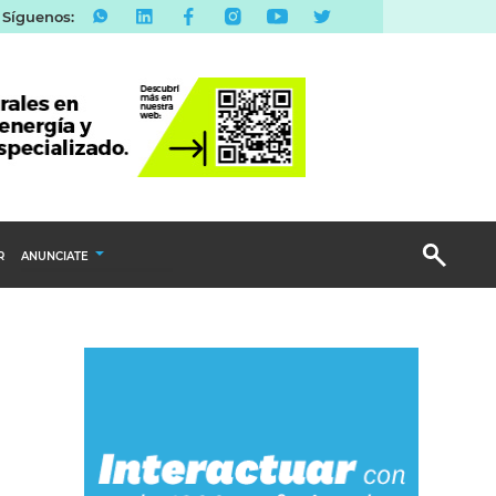
Síguenos:
R
ANUNCIATE
Publicidad Display
Email Marketing
Branded Content
Publicidad Revista