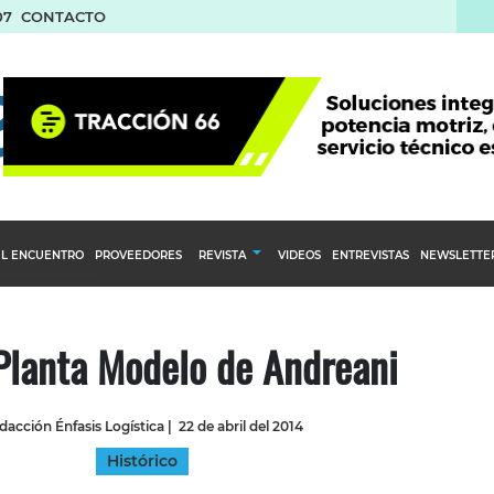
07
CONTACTO
L ENCUENTRO
PROVEEDORES
REVISTA
VIDEOS
ENTREVISTAS
NEWSLETTE
Calendario Editorial
to y compras
Ediciones Anteriores
Planta Modelo de Andreani
nventarios
inistro del Agro
dacción Énfasis Logística
|
22 de abril del 2014
stribución
Histórico