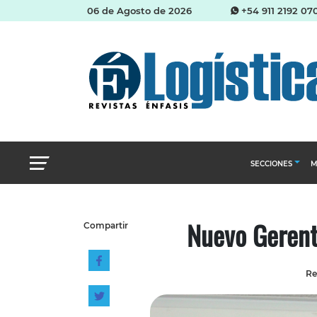
06 de Agosto de 2026
+54 911 2192 07
SECCIONES
M
Abastecimien
Nuevo Gerent
Compartir
Almacenes e i
Cadena de Sum
Re
Logística y di
Management