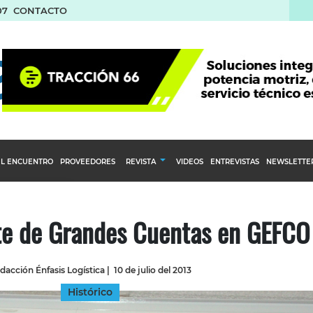
07
CONTACTO
L ENCUENTRO
PROVEEDORES
REVISTA
VIDEOS
ENTREVISTAS
NEWSLETTE
Calendario Editorial
to y compras
Ediciones Anteriores
e de Grandes Cuentas en GEFCO
nventarios
inistro del Agro
dacción Énfasis Logística
|
10 de julio del 2013
stribución
Histórico