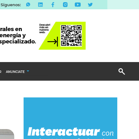
Síguenos:
R
ANUNCIATE
Publicidad Display
Email Marketing
Branded Content
Publicidad Revista