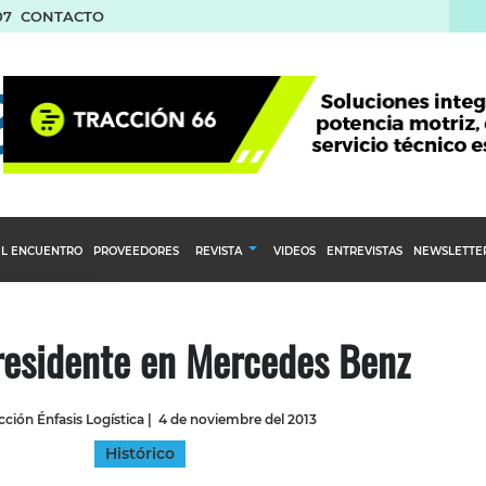
07
CONTACTO
L ENCUENTRO
PROVEEDORES
REVISTA
VIDEOS
ENTREVISTAS
NEWSLETTE
Calendario Editorial
to y compras
Ediciones Anteriores
residente en Mercedes Benz
nventarios
inistro del Agro
ción Énfasis Logística
|
4 de noviembre del 2013
stribución
Histórico