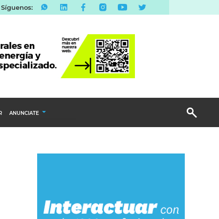
Síguenos:
R
ANUNCIATE
Publicidad Display
Email Marketing
Branded Content
Publicidad Revista