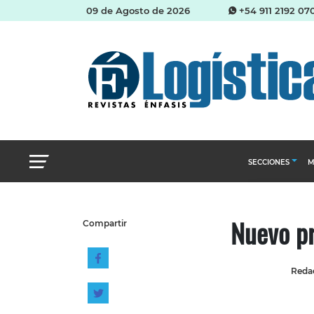
09 de Agosto de 2026
+54 911 2192 07
SECCIONES
M
Abastecimien
Nuevo p
Compartir
Almacenes e i
Cadena de Sum
Redac
Logística y di
Management