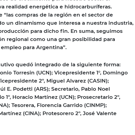
a realidad energética e hidrocarburíferas.
“las compras de la región en el sector de
o un dinamismo que interesa a nuestra industria,
 producción para dicho fin. En suma, seguimos
ión regional como una gran posibilidad para
 empleo para Argentina”.
utivo quedó integrado de la siguiente forma:
onio Torresin (UCN); Vicepresidente 1°, Domingo
icepresidente 2º, Miguel Alvarez (CASIN);
úl E. Podetti (ARS); Secretario, Pablo Noel
o 1º, Horacio Martínez (UCN); Prosecretario 2º,
A); Tesorera, Florencia Garrido (CINMP);
 Martínez (CINA); Protesorero 2º, José Valente