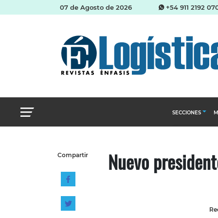
07 de Agosto de 2026
+54 911 2192 07
SECCIONES
M
Abastecimien
Nuevo presidente
Compartir
Almacenes e i
Cadena de Sum
Logística y di
Management
Re