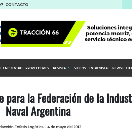
07
CONTACTO
L ENCUENTRO
PROVEEDORES
REVISTA
VIDEOS
ENTREVISTAS
NEWSLETTE
Calendario Editorial
to y compras
Ediciones Anteriores
 para la Federación de la Indust
nventarios
Naval Argentina
inistro del Agro
stribución
dacción Énfasis Logística
|
4 de mayo del 2012