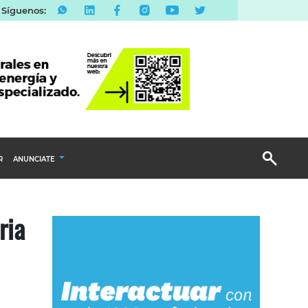
Síguenos:
R
ANUNCIATE
Publicidad Display
ria
Email Marketing
Branded Content
Publicidad Revista