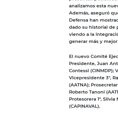
analizamos esta nuev
Además, aseguró que 
Defensa han mostrad
dado su historial de
viendo a la integrac
generar más y mejor
El nuevo Comité Ejec
Presidente, Juan Ant
Contessi (CINMDP); V
Vicepresidente 3º, Ra
(AATNA); Prosecretari
Roberto Tanoni (AATN
Protesorera 1ª, Silvia
(CAPINAVAL).