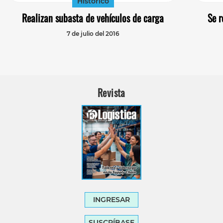
Histórico
Realizan subasta de vehículos de carga
Se r
7 de julio del 2016
Revista
INGRESAR
SUSCRÍBASE