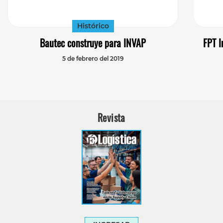
Histórico
Bautec construye para INVAP
FPT I
5 de febrero del 2019
Revista