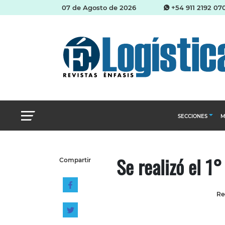
07 de Agosto de 2026
+54 911 2192 07
SECCIONES
M
Abastecimien
Se realizó el 1
Compartir
Almacenes e i
Cadena de Sum
Re
Logística y di
Management