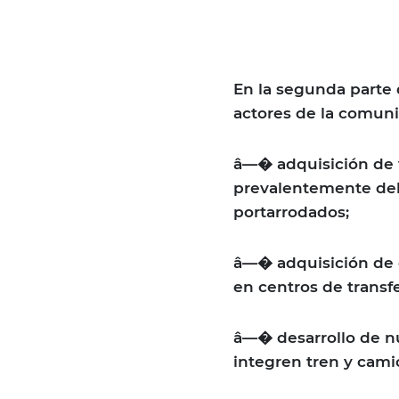
En la segunda parte 
actores de la comuni
â—� adquisición de v
prevalentemente del
portarrodados;
â—� adquisición de 
en centros de transfe
â—� desarrollo de n
integren tren y camió