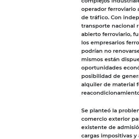
complejos industrial
operador ferroviario
de tráfico. Con indep
transporte nacional 
abierto ferroviario, 
los empresarios ferr
podrían no renovarse
mismos están dispues
oportunidades económ
posibilidad de gener
alquiler de material f
reacondicionamiento
Se planteó la problem
comercio exterior par
existente de admisió
cargas impositivas y