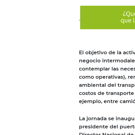
El objetivo de la act
negocio intermodales
contemplar las neces
como operativas), ren
ambiental del transpo
costos de transporte
ejemplo, entre camió
La jornada se inaugu
presidente del puert
Director Nacional d