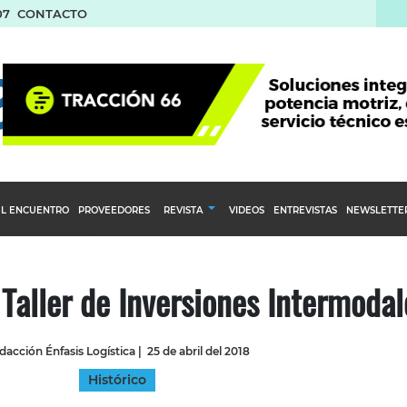
07
CONTACTO
L ENCUENTRO
PROVEEDORES
REVISTA
VIDEOS
ENTREVISTAS
NEWSLETTE
Calendario Editorial
to y compras
Ediciones Anteriores
° Taller de Inversiones Intermodal
nventarios
inistro del Agro
dacción Énfasis Logística
|
25 de abril del 2018
stribución
Histórico