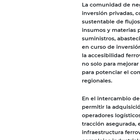
La comunidad de neg
inversión privadas, 
sustentable de flujo
insumos y materias p
suministros, abastec
en curso de inversión
la accesibilidad ferro
no solo para mejorar
para potenciar el com
regionales.
En el intercambio del
permitir la adquisici
operadores logísticos
tracción asegurada, e
infraestructura ferrov