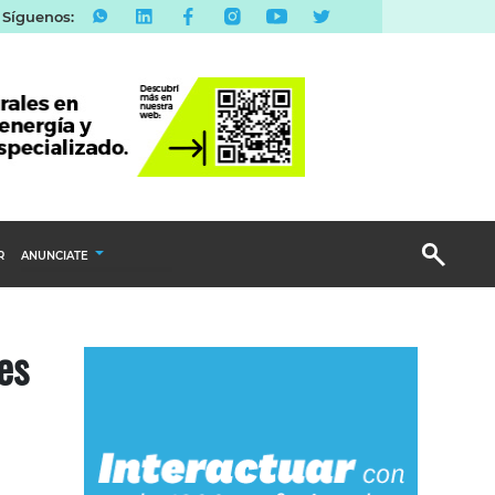
Síguenos:
R
ANUNCIATE
Publicidad Display
es
Email Marketing
Branded Content
Publicidad Revista