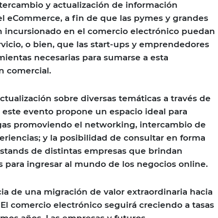
ntercambio y actualización de información
del eCommerce, a fin de que las pymes y grandes
 incursionado en el comercio electrónico puedan
rvicio, o bien, que las start-ups y emprendedores
mientas necesarias para sumarse a esta
n comercial.
tualización sobre diversas temáticas a través de
s, este evento propone un espacio ideal para
egas promoviendo el networking, intercambio de
riencias; y la posibilidad de consultar en forma
 stands de distintas empresas que brindan
os para ingresar al mundo de los negocios online.
a de una migración de valor extraordinaria hacia
. El comercio electrónico seguirá creciendo a tasas
imos años. Las empresas y futuros