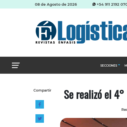
08 de Agosto de 2026
+54 911 2192 07
SECCIONES
M
Abastecimien
Se realizó el 4
Compartir
Almacenes e i
Cadena de Sum
Red
Logística y di
Management