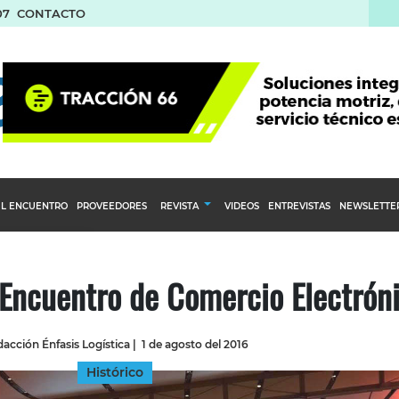
07
CONTACTO
L ENCUENTRO
PROVEEDORES
REVISTA
VIDEOS
ENTREVISTAS
NEWSLETTE
Calendario Editorial
to y compras
Ediciones Anteriores
° Encuentro de Comercio Electrón
nventarios
inistro del Agro
acción Énfasis Logística
|
1 de agosto del 2016
stribución
Histórico