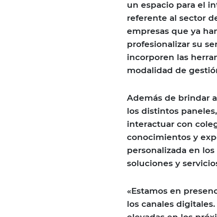
un espacio para el i
referente al sector 
empresas que ya han
profesionalizar su se
incorporen las herra
modalidad de gestió
Además de brindar ac
los distintos panele
interactuar con col
conocimientos y expe
personalizada en los
soluciones y servici
«Estamos en presenci
los canales digitales
elevadas en los próx