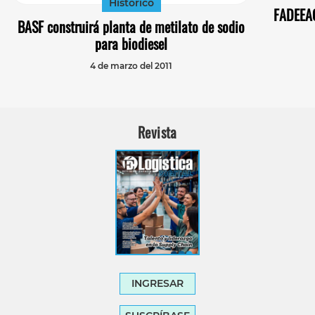
Histórico
FADEEAC
BASF construirá planta de metilato de sodio
para biodiesel
4 de marzo del 2011
Revista
INGRESAR