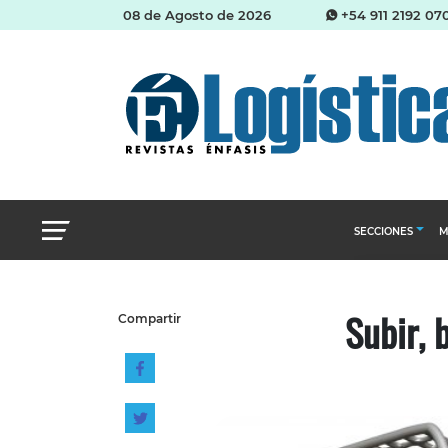
08 de Agosto de 2026
+54 911 2192 07
SECCIONES
M
Abastecimien
Subir, 
Compartir
Almacenes e i
Cadena de Sum
Logística y di
Management