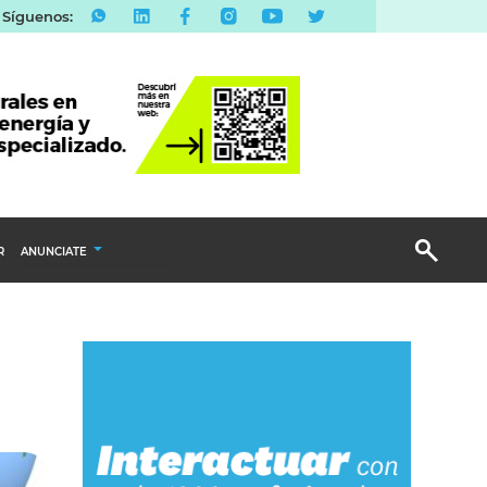
Síguenos:
R
ANUNCIATE
Publicidad Display
Email Marketing
Branded Content
Publicidad Revista