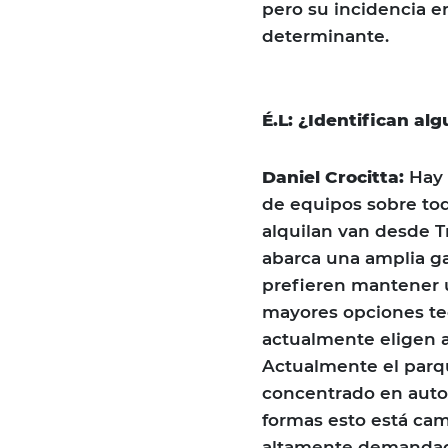
pero su incidencia en
determinante.
É.L: ¿Identifican al
Daniel Crocitta:
Hay 
de equipos sobre to
alquilan van desde Tr
abarca una amplia g
prefieren mantener u
mayores opciones tec
actualmente eligen 
Actualmente el parq
concentrado en auto
formas esto está ca
altamente demandado