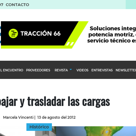
07
CONTACTO
L ENCUENTRO
PROVEEDORES
REVISTA
VIDEOS
ENTREVISTAS
NEWSLETTE
Calendario Editorial
to y compras
Ediciones Anteriores
bajar y trasladar las cargas
nventarios
inistro del Agro
Marcela Vincenti
|
13 de agosto del 2012
stribución
Histórico