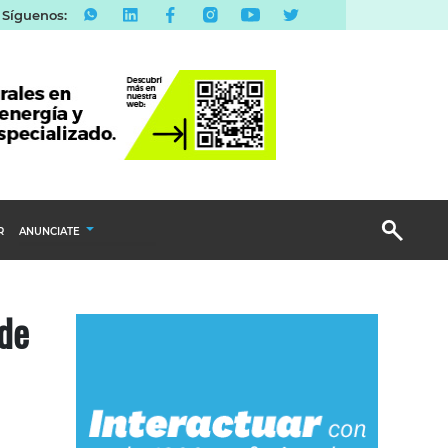
Síguenos:
R
ANUNCIATE
Publicidad Display
de
Email Marketing
Branded Content
Publicidad Revista