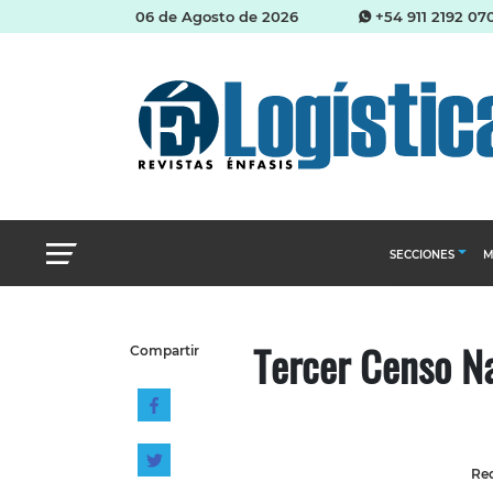
06 de Agosto de 2026
+54 911 2192 07
SECCIONES
M
Abastecimien
Tercer Censo N
Compartir
Almacenes e i
Cadena de Sum
Logística y di
Management
Red