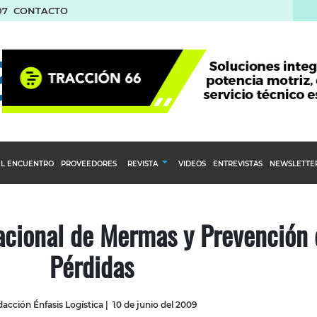
07
CONTACTO
L ENCUENTRO
PROVEEDORES
REVISTA
VIDEOS
ENTREVISTAS
NEWSLETTE
Calendario Editorial
to y compras
Ediciones Anteriores
acional de Mermas y Prevención 
nventarios
Pérdidas
inistro del Agro
stribución
acción Énfasis Logística
|
10 de junio del 2009