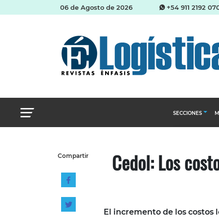
06 de Agosto de 2026
+54 911 2192 07
SECCIONES
M
Abastecimien
Cedol: Los cost
Compartir
Almacenes e i
Cadena de Sum
Logística y di
Management
El incremento de los costos 