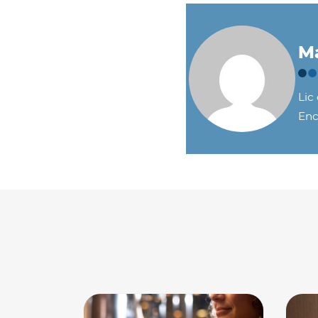
Ma
Lic
Enc