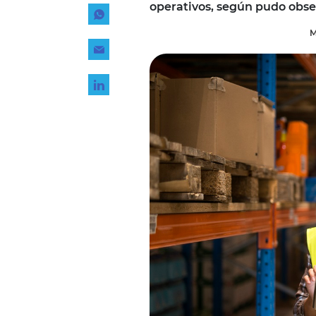
operativos, según pudo obse
Tecnología
M
Transporte