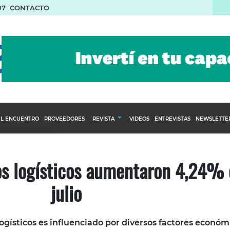
07
CONTACTO
L ENCUENTRO
PROVEEDORES
REVISTA
VIDEOS
ENTREVISTAS
NEWSLETTE
Calendario Editorial
to y compras
Ediciones Anteriores
os logísticos aumentaron 4,24%
nventarios
julio
inistro del Agro
stribución
logísticos es influenciado por diversos factores económ