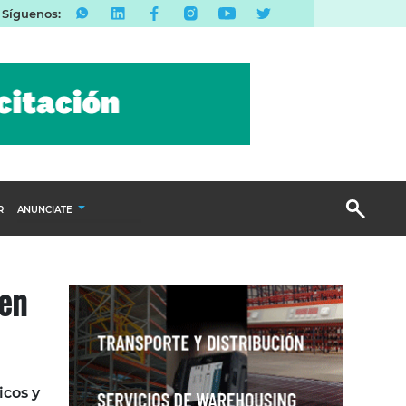
Síguenos:
R
ANUNCIATE
Publicidad Display
 en
Email Marketing
Branded Content
Publicidad Revista
icos y