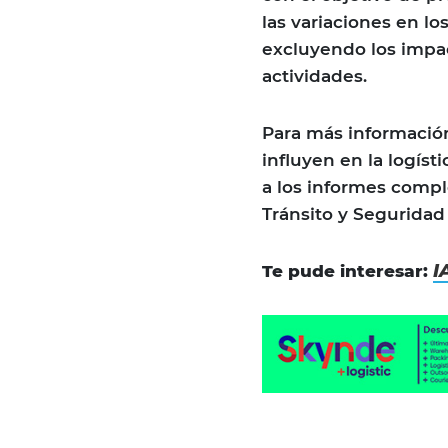
las variaciones en lo
excluyendo los impa
actividades.
Para más información
influyen en la logís
a los informes compl
Tránsito y Seguridad 
I
Te pude interesar: