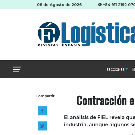
08 de Agosto de 2026
+54 911 2192 07
SECCIONES
M
Abastecimien
Contracción en
Compartir
Almacenes e i
Cadena de Sum
El análisis de FIEL revela qu
Logística y di
industria, aunque algunos se
Management