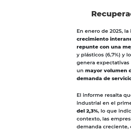
Recupera
En enero de 2025, la
crecimiento interan
repunte con una mej
y plásticos (6,7%) y 
genera expectativas p
un
mayor volumen de
demanda de servicios
El informe resalta q
industrial en el prim
del 2,3%
, lo que ind
contexto, las empre
demanda creciente, 