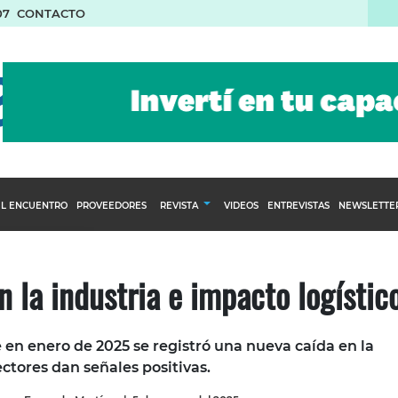
07
CONTACTO
L ENCUENTRO
PROVEEDORES
REVISTA
VIDEOS
ENTREVISTAS
NEWSLETTE
Calendario Editorial
to y compras
Ediciones Anteriores
 la industria e impacto logístic
nventarios
inistro del Agro
e en enero de 2025 se registró una nueva caída en la
stribución
ctores dan señales positivas.