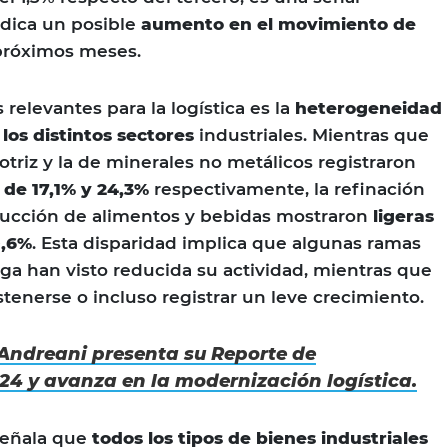
ndica un posible
aumento en el movimiento de
próximos meses.
relevantes para la logística es la
heterogeneidad
os distintos sectores
industriales. Mientras que
triz y la de minerales no metálicos registraron
 de 17,1% y 24,3%
respectivamente, la refinación
ducción de alimentos y bebidas mostraron
ligeras
0,6%
. Esta disparidad implica que algunas ramas
rga han visto reducida su actividad, mientras que
tenerse o incluso registrar un leve crecimiento.
Andreani presenta su Reporte de
24 y avanza en la modernización logística.
señala que
todos los tipos de bienes industriales