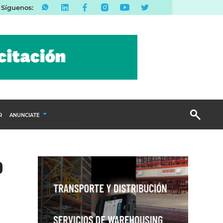
Síguenos:
R
ANUNCIATE
Publicidad Display
o
Email Marketing
Branded Content
Publicidad Revista