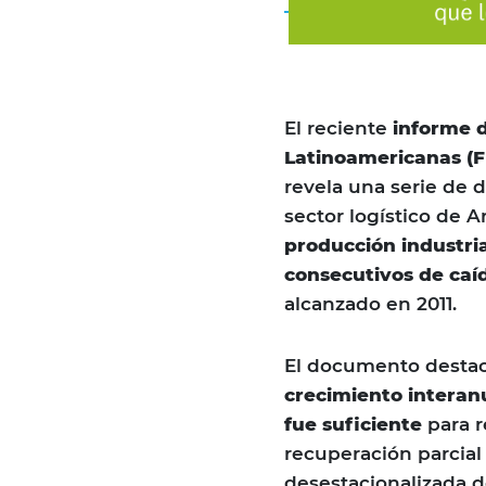
El reciente
informe d
Latinoamericanas (FI
revela una serie de 
sector logístico de 
producción industri
consecutivos de caí
alcanzado en 2011.
El documento destaca
crecimiento interanu
fue suficiente
para r
recuperación parcial
desestacionalizada de