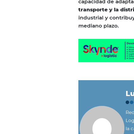
capacidad de adaptac
transporte y la dist
industrial y contribu
mediano plazo.
Lu
Red
Log
la 