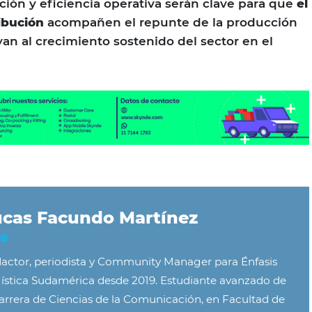
ión y eficiencia operativa serán clave para que
el
ribución
acompañen el repunte de la producción
yan al crecimiento sostenido del sector en el
cas Facundo Martínez
actor, periodista y Community Manager para Énfasis
ística Sudamérica desde 2019. Estudiante avanzado de
carrera de Ciencias de la Comunicación, en Facultad de