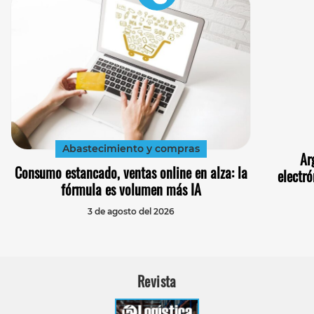
Abastecimiento y compras
Ar
Consumo estancado, ventas online en alza: la
electró
fórmula es volumen más IA
3 de agosto del 2026
Revista