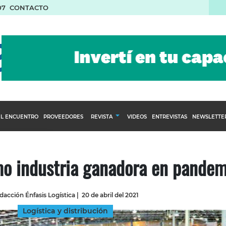
07
CONTACTO
L ENCUENTRO
PROVEEDORES
REVISTA
VIDEOS
ENTREVISTAS
NEWSLETTE
Calendario Editorial
to y compras
Ediciones Anteriores
mo industria ganadora en pandem
nventarios
inistro del Agro
dacción Énfasis Logística
|
20 de abril del 2021
stribución
Logística y distribución