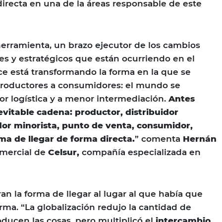
irecta en una de la áreas responsable de este
 herramienta, un brazo ejecutor de los cambios
les y estratégicos que están ocurriendo en el
 está transformando la forma en la que se
roductores a consumidores: el mundo se
r logística y a menor intermediación.
Antes
evitable cadena: productor, distribuidor
dor minorista, punto de venta, consumidor,
ma de llegar de forma directa.
” comenta
Hernán
omercial de
Celsur,
compañía especializada en
an la forma de llegar al lugar al que había que
rma. “La globalización redujo la cantidad de
ducen las cosas, pero multiplicó el
intercambio