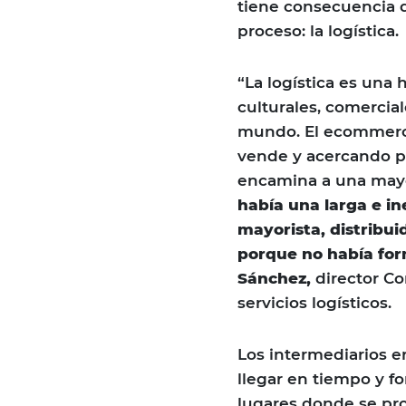
tiene consecuencia d
proceso: la logística.
“La logística es una
culturales, comercia
mundo. El ecommerce
vende y acercando p
encamina a una mayo
había una larga e in
mayorista, distribui
porque no había for
Sánchez,
director C
servicios logísticos.
Los intermediarios er
llegar en tiempo y fo
lugares donde se pro