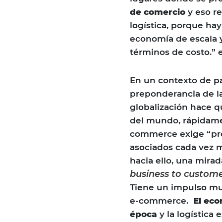
de comercio
y eso r
logística, porque ha
economía de escala 
términos de costo.” 
En un contexto de pa
preponderancia de la
globalización hace q
del mundo, rápidamen
commerce exige “proc
asociados cada vez m
hacia ello, una mir
business to custom
Tiene un impulso muy
e-commerce.
El eco
época
y la logística