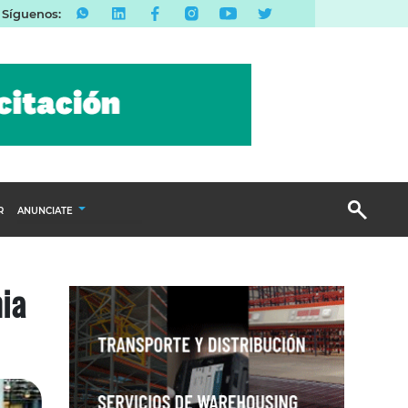
Síguenos:
R
ANUNCIATE
Publicidad Display
ia
Email Marketing
Branded Content
Publicidad Revista