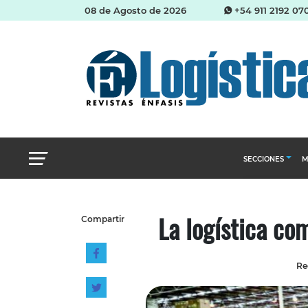
08 de Agosto de 2026
+54 911 2192 07
SECCIONES
M
Abastecimien
La logística co
Compartir
Almacenes e i
Cadena de Sum
Re
Logística y di
Management