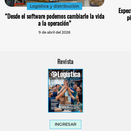
Logística y distribución
Expec
“Desde el software podemos cambiarle la vida
p
a la operación”
9 de abril del 2026
Revista
INGRESAR