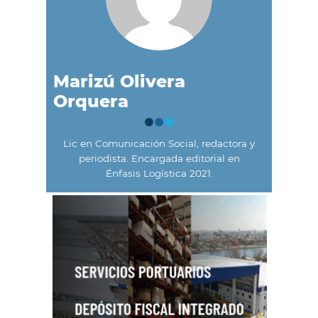
Marizú Olivera
Orquera
Lic en Comunicación Social, redactora y
periodista. Encargada editorial en
Énfasis Logística 2021.