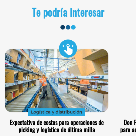
Te podría interesar
Logística y distribución
Expectativa de costos para operaciones de
Don P
picking y logística de última milla
para a