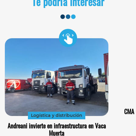
Te podría interesar
CMA C
Logística y distribución
Andreani invierte en infraestructura en Vaca
Muerta