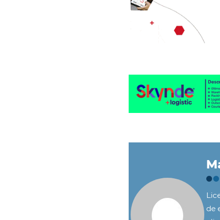
Ma
Lic
de e