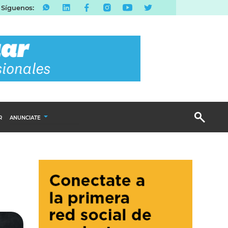
Síguenos:
R
ANUNCIATE
Publicidad Display
Email Marketing
Branded Content
Publicidad Revista