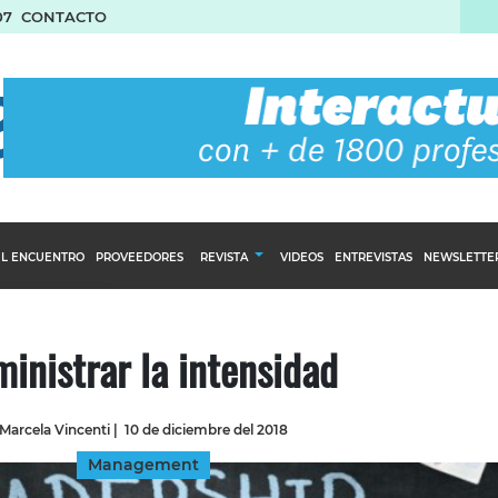
07
CONTACTO
L ENCUENTRO
PROVEEDORES
REVISTA
VIDEOS
ENTREVISTAS
NEWSLETTE
Calendario Editorial
to y compras
Ediciones Anteriores
inistrar la intensidad
nventarios
inistro del Agro
Marcela Vincenti
|
10 de diciembre del 2018
stribución
Management