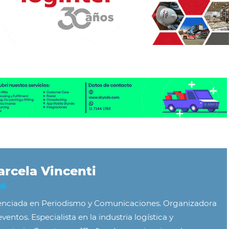
rcela Vincenti
enciada en Periodismo y Comunicaciones. Organizadora
ventos. Especialista en la industria logística y