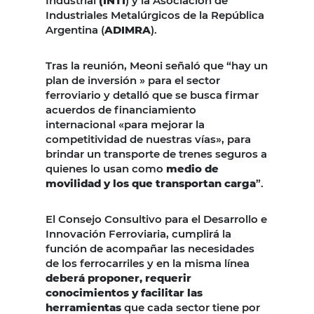
Industrial
(INTI
) y la Asociación de
Industriales Metalúrgicos de la República
Argentina (
ADIMRA
).
Tras la reunión, Meoni señaló que “hay un
plan de inversión » para el sector
ferroviario y detalló que se busca firmar
acuerdos de financiamiento
internacional «para mejorar la
competitividad de nuestras vías», para
brindar un transporte de trenes seguros a
quienes lo usan como
medio de
movilidad y los que transportan carga
”.
El Consejo Consultivo para el Desarrollo e
Innovación Ferroviaria, cumplirá la
función de acompañar las necesidades
de los ferrocarriles y en la misma línea
deberá proponer, requerir
conocimientos y facilitar las
herramientas
que cada sector tiene por