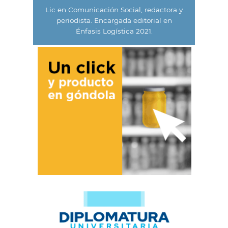
Lic en Comunicación Social, redactora y
periodista. Encargada editorial en
Énfasis Logística 2021.