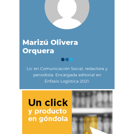
Marizú Olivera
Orquera
Lic en Comunicación Social, redactora y
periodista. Encargada editorial en
Énfasis Logística 2021.