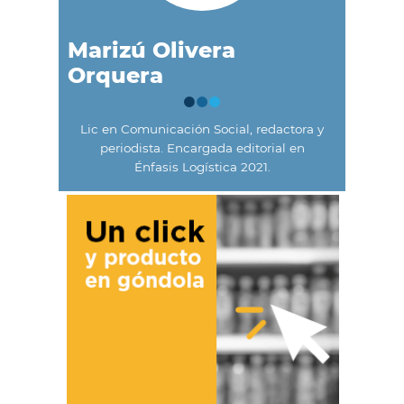
Marizú Olivera
Orquera
Lic en Comunicación Social, redactora y
periodista. Encargada editorial en
Énfasis Logística 2021.