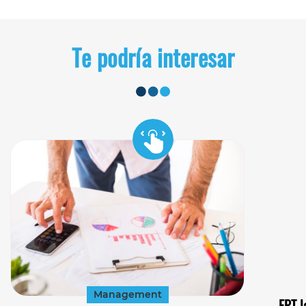
Te podría interesar
Management
FPT l