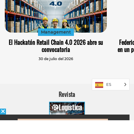
Management
El Hackatón Retail Chain 4.0 2026 abre su
Federi
convocatoria
en un p
30 de julio del 2026
ES
Revista