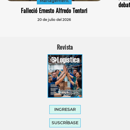
Management
debat
Falleció Ernesto Alfredo Tentori
20 de julio del 2026
Revista
INGRESAR
SUSCRÍBASE